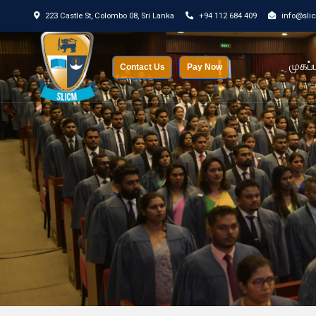
223 Castle St, Colombo 08, Sri Lanka
+94 112 684 409
info@sli
முகப்ப
Contact Us
Pay Now