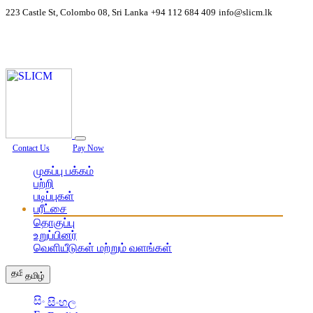
223 Castle St, Colombo 08, Sri Lanka
+94 112 684 409
info@slicm.lk
Contact Us
Pay Now
முகப்பு பக்கம்
பற்றி
படிப்புகள்
பரீட்சை
தொகுப்பு
உறுப்பினர்
வெளியீடுகள் மற்றும் வளங்கள்
தமிழ்
සිංහල