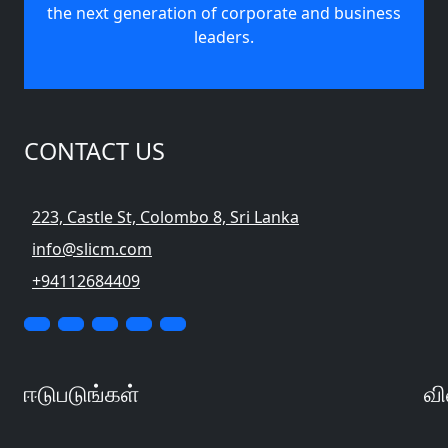
the next generation of corporate and business
leaders.
CONTACT US
223, Castle St, Colombo 8, Sri Lanka
info@slicm.com
+94112684409
ஈடுபடுங்கள்
வி