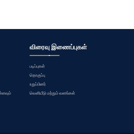
விரைவு இணைப்புகள்
படிப்புகள்
தொகுப்பு
உறுப்பினர்
்ளவும்
வெளியீடு மற்றும் வளங்கள்