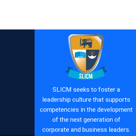
SLICM seeks to foster a
leadership culture that supports
competencies in the development
of the next generation of
corporate and business leaders.