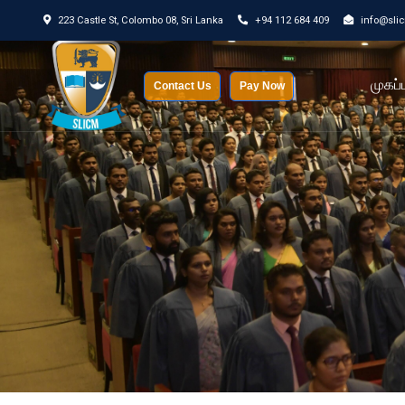
223 Castle St, Colombo 08, Sri Lanka
+94 112 684 409
info@sli
முகப்ப
Contact Us
Pay Now