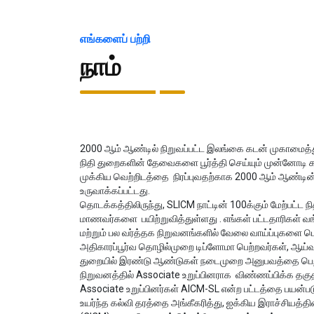
எங்களைப் பற்றி
நாம்
2000 ஆம் ஆண்டில் நிறுவப்பட்ட இலங்கை கடன் முகாமைத்த
நிதி துறைகளின் தேவைகளை பூர்த்தி செய்யும் முன்னோடி க
முக்கிய வெற்றிடத்தை நிரப்புவதற்காக 2000 ஆம் ஆண்டின்
உருவாக்கப்பட்டது.
தொடக்கத்திலிருந்து, SLICM நாட்டின் 100க்கும் மேற்பட்ட நி
மாணவர்களை பயிற்றுவித்துள்ளது . எங்கள் பட்டதாரிகள் வங்
மற்றும் பல வர்த்தக நிறுவனங்களில் வேலை வாய்ப்புகளை பெ
அதிகாரப்பூர்வ தொழில்முறை டிப்ளோமா பெற்றவர்கள், ஆய்
துறையில் இரண்டு ஆண்டுகள் நடைமுறை அனுபவத்தை பெற
நிறுவனத்தில் Associate உறுப்பினராக விண்ணப்பிக்க தகு
Associate உறுப்பினர்கள் AICM-SL என்ற பட்டத்தை பயன்பட
உயர்ந்த கல்வி தரத்தை அங்கீகரித்து, ஐக்கிய இராச்சியத்