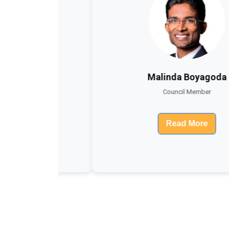
a
Malinda Boyagoda
Council Member
Read More