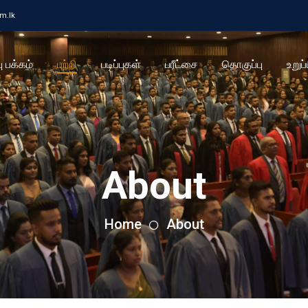
cm.lk
ு பக்கம்
பற்றி
படிப்புகள்
பரீட்சை
தொகுப்பு
உறுப்
About
Home
About