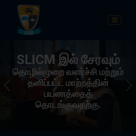
SLICM இல் சேரவும்
தொழில்முறை வளர்ச்சி மற்றும்
தனிப்பட்ட மாற்றத்தின்
Previous
Nex
பயணத்தைத்
தொடங்குவதற்கு.