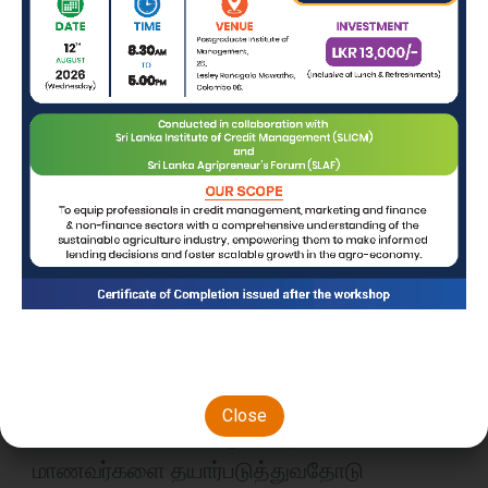
கல்வி கூட்டாளர்களுடன் இணைந்து
செயல்படுகிறோம்.இந்த தொடர்புகள் மூலம்,
மாணவர்களுக்கு சிறந்த கல்வி மற்றும்
தொழில்சார் அனுபவத்தை வழங்குகிறோம்.
சர்வதேச கண்ணோட்டம்
பல்வேறு சமூகங்கள், சர்வதேச கூட்டாண்மை
மற்றும் அனுபவ கற்றல் மூலம் கல்வியை
மேம்படுத்துகிறோம், ஒன்றோடொன்று
Close
இணைக்கப்பட்ட தொழிற் சமூகத்திற்கு
மாணவர்களை தயார்படுத்துவதோடு